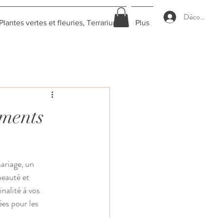
Déconnexi
Plantes vertes et fleuries, Terrariums
Plus
ements
ariage, un 
beauté et 
nalité à vos 
ées pour les 