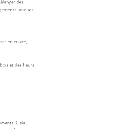
élanger des 
ngements uniques.
es en cuivre, 
bois et des fleurs 
nements. Cela 