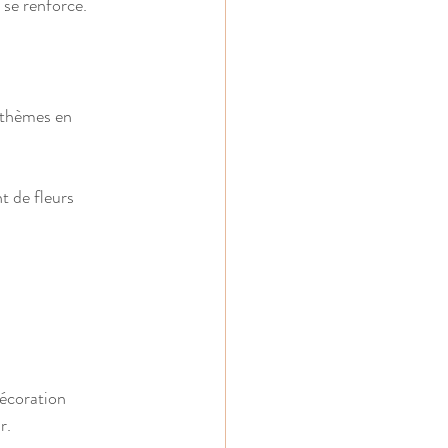
 se renforce.
nthèmes en 
 de fleurs 
décoration 
r.