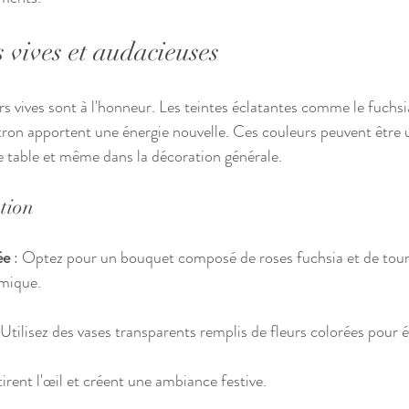
s vives et audacieuses
s vives sont à l'honneur. Les teintes éclatantes comme le fuchsia
itron apportent une énergie nouvelle. Ces couleurs peuvent être u
e table et même dans la décoration générale.
ation
ée
 : Optez pour un bouquet composé de roses fuchsia et de tour
mique.
: Utilisez des vases transparents remplis de fleurs colorées pour é
irent l'œil et créent une ambiance festive.