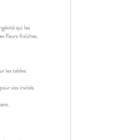
gévité qui les 
s fleurs fraîches.
r les tables.
pour vos invités.
ment.